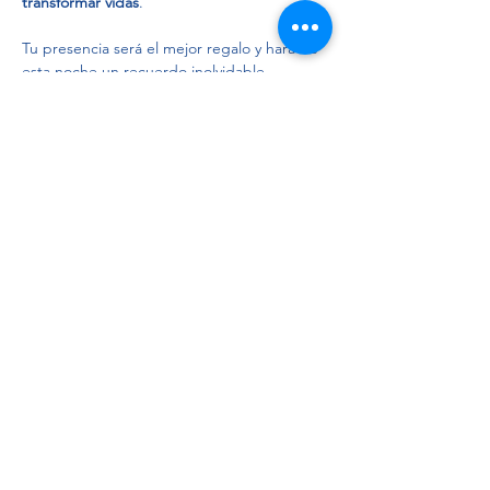
transformar vidas
. 
Tu presencia será el mejor regalo y hará de 
esta noche un recuerdo inolvidable.
Mostrar más
Compartir este evento
ÚNETE A NOSOTROS