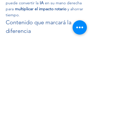
puede convertir la 
IA
 en su mano derecha 
para 
multiplicar el impacto rotario
 y ahorrar 
tiempo.
Contenido que marcará la 
diferencia
Horario Bloque Lo que verás en pantalla
20:30 – 20:35 Bienvenida & historia
 Cómo la 
IA pasó de ciencia-ficción a aliada del 
servicio. 
Mostrar más
Compartir este evento