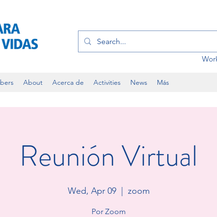
Work
bers
About
Acerca de
Activities
News
Más
Reunión Virtual
Wed, Apr 09
  |  
zoom
Por Zoom