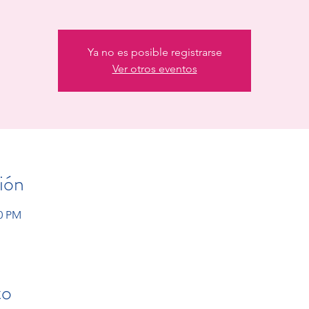
Ya no es posible registrarse
Ver otros eventos
ión
00 PM
to