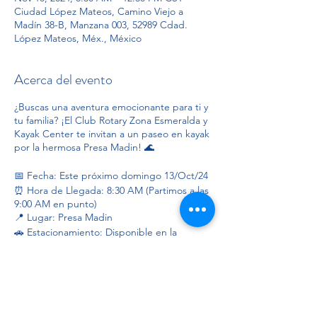
Ciudad López Mateos, Camino Viejo a
Madín 38-B, Manzana 003, 52989 Cdad.
López Mateos, Méx., México
Acerca del evento
¿Buscas una aventura emocionante para ti y
tu familia? ¡El Club Rotary Zona Esmeralda y
Kayak Center te invitan a un paseo en kayak
por la hermosa Presa Madin! 🌊
📅 Fecha: Este próximo domingo 13/Oct/24
⏰ Hora de Llegada: 8:30 AM (Partimos a las
9:00 AM en punto)
📍 Lugar: Presa Madin
🚗 Estacionamiento: Disponible en la
Universidad Humanitas.
💲 Costo: $200 pesos por persona
(recaudación con causa y para gastos del
evento)
Compartir este evento
Detalles del Evento: