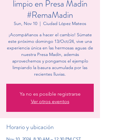
limpio en Presa Madín
#RemaMadin
Sun, Nov 10
  |  
Ciudad López Mateos
¡Acompáñanos a hacer el cambio! Súmate
este próximo domingo 13/Oct/24, vive una
experiencia única en las hermosas aguas de
nuestra Presa Madín, además
aprovechemos y pongamos el ejemplo
limpiando la basura acumulada por las
recientes lluvias.
Ya no es posible registrarse
Ver otros eventos
Horario y ubicación
Nov 10, 2024, 8:30 AM – 12:30 PM CST